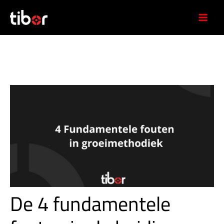
Ga
naar
de
inhoud
De 4 fundamentele