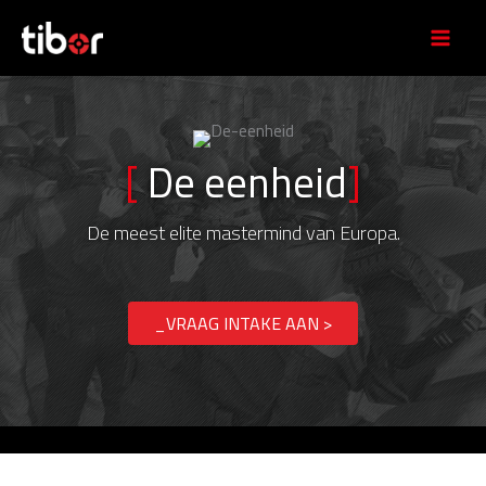
Ga
naar
de
inhoud
[
De eenheid
]
De meest elite mastermind van Europa.
_VRAAG INTAKE AAN >