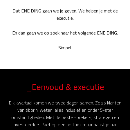
Dat ENE DING gaan we je geven. We helpen je met de
executie.
En dan gaan we op zoek naar het volgende ENE DING.
Simpel.
_Eenvoud & executie
Elk kwartaal komen we twee dagen samen. Zoals klanten
van tibor.nl weten: alles inclusief en onder 5-ster
omstandigheden. Met de beste sprekers, strategen en
investeerders. Niet op een podium, maar naast je aan