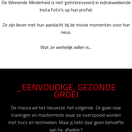
De Winnende Minderheid is niet geïnteresseerd in indrukwekkende
Insta foto's op hun profiel.
Ze zijn liever met hun aandacht bij de mooie momenten voor hun
neus.
Wat ze werkelijk willen is...
_EENVOUDIGE, GEZONDE
GROEI
De massa wil het nieuwste, het volgende. Ze gaan naar
trainingen en masterminds waar ze overspoeld worden
met trucs en technieken. Maar jij hebt daar geen behoefte
aan he, afwijker?