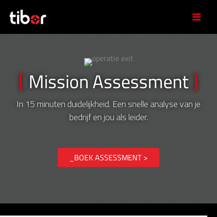
Ga
naar
de
inhoud
[
Mission Assessment
]
In 15 minuten duidelijkheid. Een snelle analyse van je
bedrijf en jou als leider.
_BOEK ASSESSMENT >