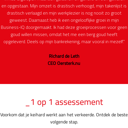
en opgestaan. Mijn omzet is drastisch verhoogd, mijn takenlijst is
drastisch verlaagd en mijn werkplezier is nog nooit zo groot
geweest. Daarnaast heb ik een ongelooflijke groei in mijn
Business-IQ doorgemaakt. Ik had deze groeiprocessen voor geen
goud willen missen, omdat het me een berg goud heeft
opgeleverd. Deels op mijn bankrekening, maar vooral in mezelf."
Richard de Leth
CEO Oersterk.nu
_1 op 1 assessement
Voorkom dat je keihard werkt aan het verkeerde. Ontdek de beste
volgende stap.