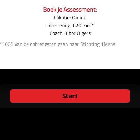
Boek je Assessment:
Lokatie: Online
Investering: €20 excl.*
Coach: Tibor Olgers
*100% van de opbrengsten gaan naar Stichting 1Mens.