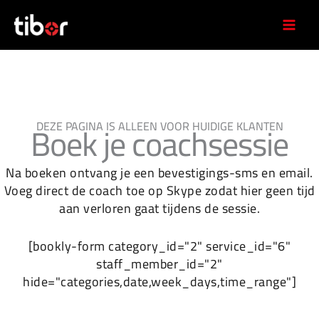
Ga
naar
de
inhoud
Boek je coachsessie
DEZE PAGINA IS ALLEEN VOOR HUIDIGE KLANTEN
Na boeken ontvang je een bevestigings-sms en email.
Voeg direct de coach toe op Skype zodat hier geen tijd
aan verloren gaat tijdens de sessie.
[bookly-form category_id="2" service_id="6"
staff_member_id="2"
hide="categories,date,week_days,time_range"]